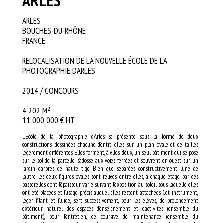
ARLES
ARLES
BOUCHES-DU-RHÔNE
FRANCE
RELOCALISATION DE LA NOUVELLE ÉCOLE DE LA
PHOTOGRAPHIE D’ARLES
2014 / CONCOURS
4 202 M²
11 000 000 € HT
L’Ecole de la photographie d’Arles se présente sous la forme de deux
constructions, dessinées chacune d’entre elles sur un plan ovale et de tailles
légèrement différentes. Elles forment, à elles-deux, un seul bâtiment qui se pose
sur le sol de la parcelle, s’adosse aux voies ferrées et s’ouvrent en ouest sur un
jardin d’arbres de haute tige. Bien que séparées constructivement l’une de
l’autre, les deux figures ovales sont reliées entre elles, à chaque étage, par des
passerelles dont l’épaisseur varie suivant l’exposition au soleil sous laquelle elles
ont été placées et l’usage précis auquel elles restent attachées. Cet instrument,
léger, filant et fluide, sert successivement, pour les élèves, de prolongement
extérieur naturel des espaces d’enseignement et d’activités (ensemble du
bâtiment), pour l’entretien, de coursive de maintenance (ensemble du